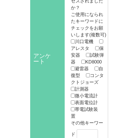
セスされました
か？
ご使用になられ
たキーワードに
チェックをお願
いします(複数可)
川口電機
アレスタ
保
アンケ
安器
試験弾
ート
器
KD8000
避雷器
自
復型
コンタ
クトジョーズ
計測器
微小電流計
表面電位計
帯電試験装
置
その他キーワー
ド