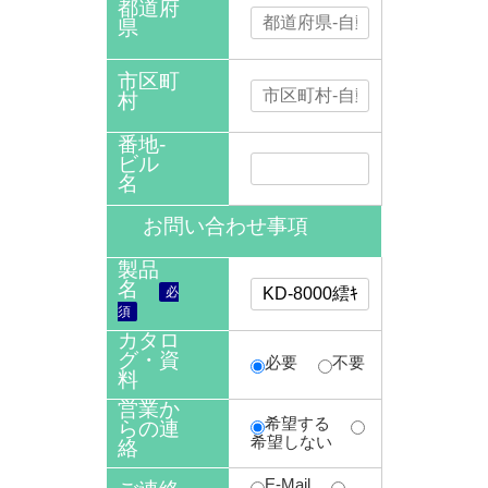
都道府
県
市区町
村
番地-
ビル
名
お問い合わせ事項
製品
名
必
須
カタロ
グ・資
必要
不要
料
営業か
希望する
らの連
希望しない
絡
E-Mail