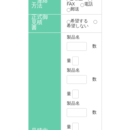
ご連絡
FAX
電話
方法
郵送
正式御
希望する
見積
希望しない
書
製品名
数
量
製品名
数
量
製品名
数
量