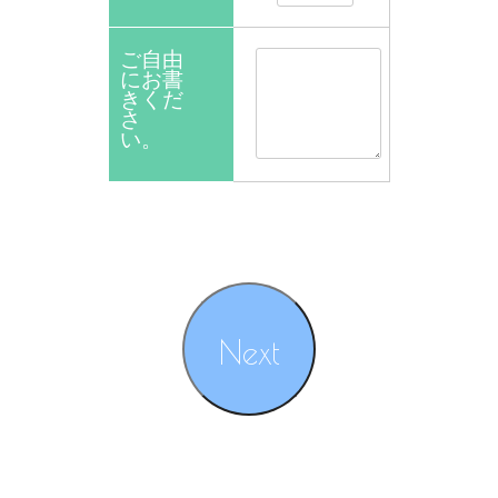
ご自由
にお書
きくだ
さ
い。
Next