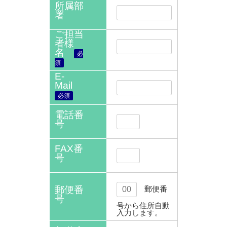
所属部
署
ご担当
者様
名
必
須
E-
Mail
必須
電話番
号
FAX番
号
郵便番
郵便番
号
号から住所自動
入力します。